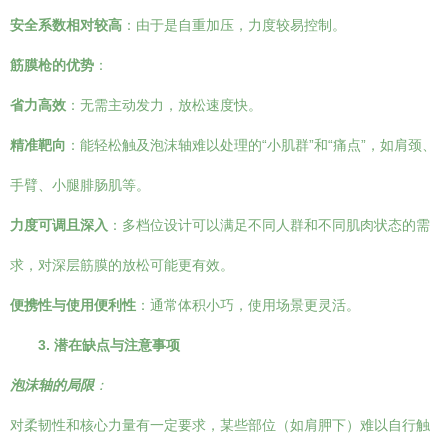
安全系数相对较高
：由于是自重加压，力度较易控制。
筋膜枪的优势
：
省力高效
：无需主动发力，放松速度快。
精准靶向
：能轻松触及泡沫轴难以处理的“小肌群”和“痛点”，如肩颈、
手臂、小腿腓肠肌等。
力度可调且深入
：多档位设计可以满足不同人群和不同肌肉状态的需
求，对深层筋膜的放松可能更有效。
便携性与使用便利性
：通常体积小巧，使用场景更灵活。
3. 潜在缺点与注意事项
泡沫轴的局限
：
对柔韧性和核心力量有一定要求，某些部位（如肩胛下）难以自行触