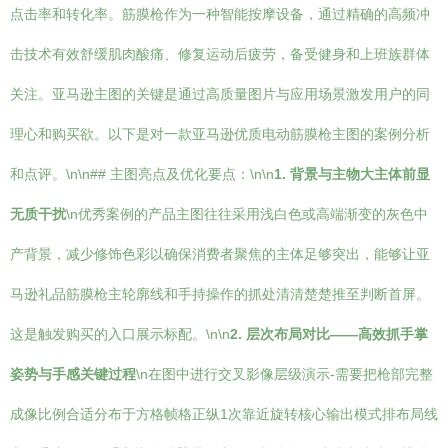
点击率和转化率。筋膜枪作为一种智能按摩设备，通过精确的高频冲
击技术有效舒缓肌肉酸痛、修复运动后疲劳，备受健身和上班族群体
关注。亚马逊主图的关键是通过高质量图片与应用场景激发用户的同
理心和购买欲。以下是对一款亚马逊优质电动筋膜枪主图的案例分析
和点评。\n\n## 主图亮点及优化要点：\n\n
1. 背景与主物大主体前显
无质干扰
\n优秀案例的产品主图往往采用浅白色或高端渐变的灰色中
产背景，减少修饰色彩以确保消费者聚焦的主体足够突出，能够让亚
马逊礼品筋膜枪主轮廓线和手持操作的抓处清清楚楚推至判断首屏。
这是触发购买的入口展示标配。\n\n
2. 层次布局对比——高效抓手掌
姿势与手感关键过程
\n在图中进行交叉影像层级演示-需要把枪部完整
成像比例合适分布于方格帧格正纵1次靠近旋转核心输出模式排布局线