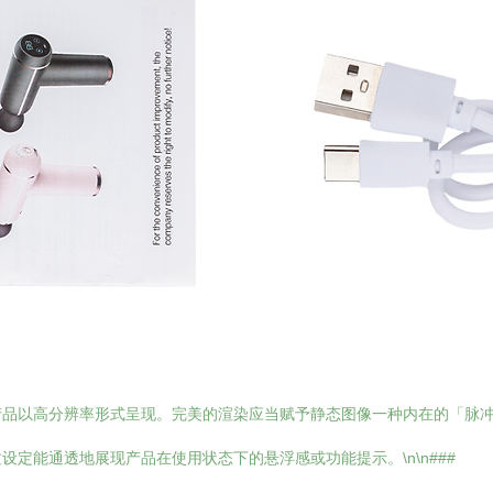
产品以高分辨率形式呈现。完美的渲染应当赋予静态图像一种内在的「脉
定能通透地展现产品在使用状态下的悬浮感或功能提示。\n\n###